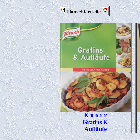
Home/Startseite
K n o r r
Gratins &
Aufläufe