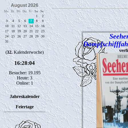
Seeher
Dampfschifffah
verf
Besucher: 19.195
Heute: 3
Online: 1
© by ScarCounter
Jahreskalender
Feiertage