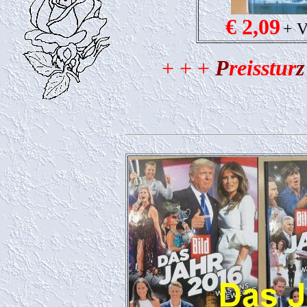
€ 2,09
+ V
+ + +
P
reisstur
z