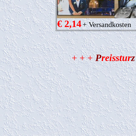
€ 2,14
+ Versandkosten
+ + +
P
reisstur
z