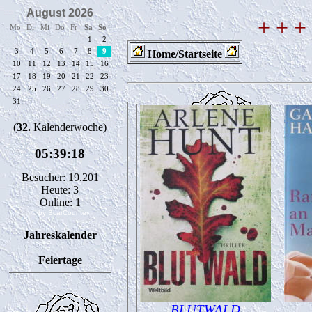
+ + +
Home/Startseite
Besucher: 19.201
Heute: 3
Online: 1
© by ScarCounter
Jahreskalender
Feiertage
BLUTWALD