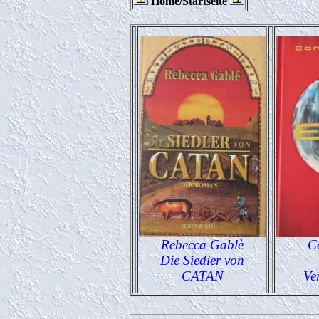
Home/Startseite
Rebecca Gablè
C
Die Siedler von
CATAN
Ve